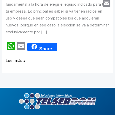
Whats
fundamental a la hora de elegir el equipo indicado para ti o
Email
tu empresa. Lo principal es saber si ya tienen radios en
uso y desea que sean compatibles los que adquieran
nuevos, porque en ese caso la elección se va a determinar
exclusivamente por […]
W
E
Share
h
m
at
ail
Leer más »
s
A
p
p