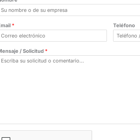
Email
*
Teléfono
ensaje / Solicitud
*