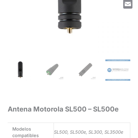
Whats
Email
Antena Motorola SL500 – SL500e
Modelos
SL500, SL500e, SL300, SL3500e
compatibles