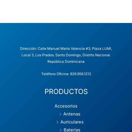
h
m
at
ai
s
l
A
p
p
Dirección: Calle Manuel Maria Valencia #3, Plaza LUMI,
Local 3, Los Prados. Santo Domingo, Distrito Nacional.
República Dominicana
Teléfono Oficina: 829.956.1212
PRODUCTOS
Accesorios
Antenas
Auriculares
Baterías