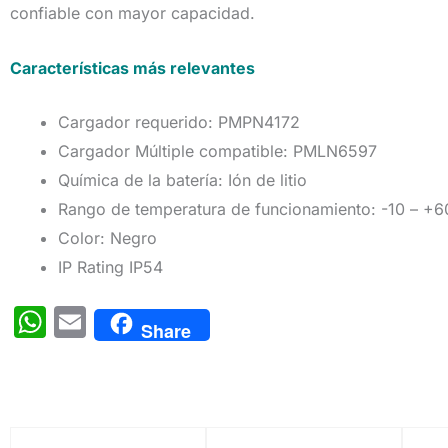
confiable con mayor capacidad.
Características más relevantes
Cargador requerido: PMPN4172
Cargador Múltiple compatible: PMLN6597
Química de la batería: Ión de litio
Rango de temperatura de funcionamiento: -10 – +6
Color: Negro
IP Rating IP54
W
E
Share
h
m
at
ai
s
l