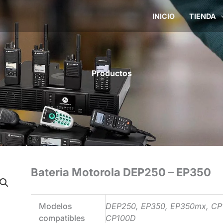
INICIO
TIENDA
Productos
Bateria Motorola DEP250 – EP350
Modelos
DEP250, EP350, EP350mx, CP
compatibles
CP100D