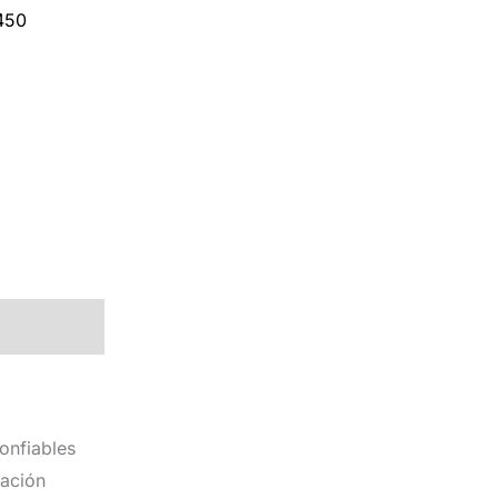
450
onfiables
cación