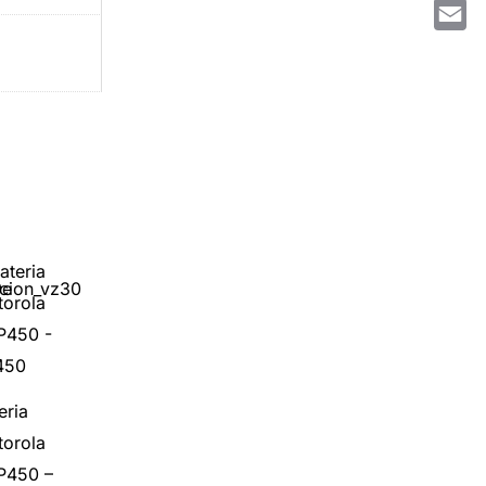
What
Email
eria
orola
P450 –