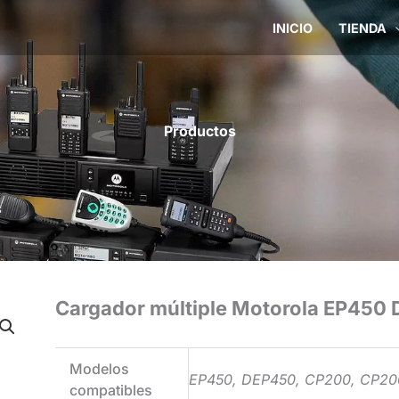
INICIO
TIENDA
Productos
Cargador múltiple Motorola EP450
Modelos
EP450, DEP450, CP200, CP2
compatibles