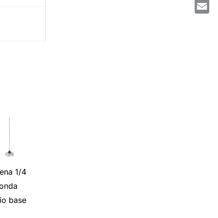
What
Email
ena 1/4
 onda
io base