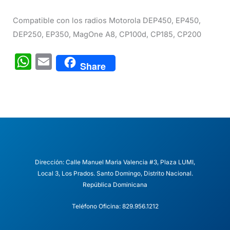
Compatible con los radios Motorola DEP450, EP450,
DEP250, EP350, MagOne A8, CP100d, CP185, CP200
W
E
Share
h
m
at
ai
s
l
A
p
p
Dirección: Calle Manuel Maria Valencia #3, Plaza LUMI,
Local 3, Los Prados. Santo Domingo, Distrito Nacional.
República Dominicana
Teléfono Oficina: 829.956.1212