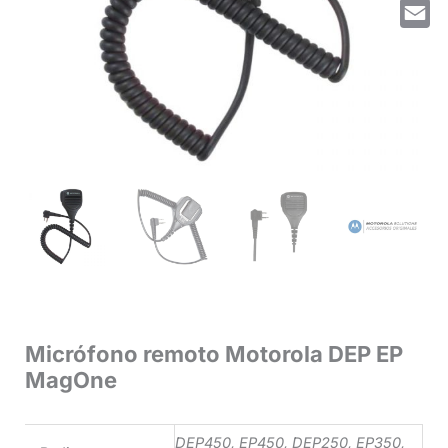
Whats
Email
Micrófono remoto Motorola DEP EP
MagOne
DEP450, EP450, DEP250, EP350,