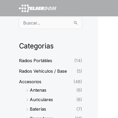
Ir
al
contenido
B
u
s
Categorias
c
a
Radios Portátiles
(14)
r
Radios Vehículos / Base
(5)
p
Accesorios
(48)
o
Antenas
(6)
r
Auriculares
(8)
:
Baterías
(7)