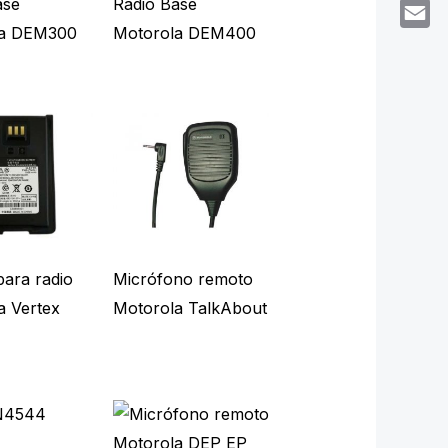
ase
Radio Base
What
la DEM300
Motorola DEM400
Email
para radio
Micrófono remoto
a Vertex
Motorola TalkAbout