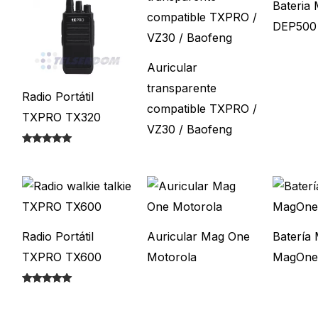
Bateria 
DEP500
Auricular
transparente
Radio Portátil
compatible TXPRO /
TXPRO TX320
VZ30 / Baofeng
Valorado con
5.00
de 5
Radio Portátil
Auricular Mag One
Batería
TXPRO TX600
Motorola
MagOne
Valorado con
5.00
de 5