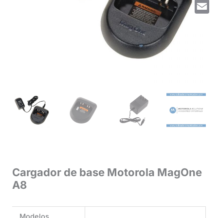
Whats
Email
Cargador de base Motorola MagOne
A8
Modelos