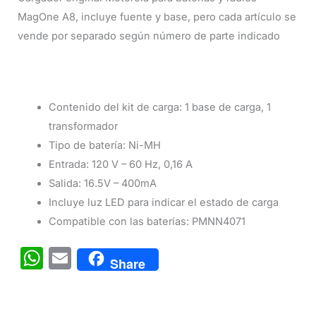
MagOne A8, incluye fuente y base, pero cada artículo se
vende por separado según número de parte indicado
Contenido del kit de carga: 1 base de carga, 1
transformador
Tipo de batería: Ni-MH
Entrada: 120 V – 60 Hz, 0,16 A
Salida: 16.5V – 400mA
Incluye luz LED para indicar el estado de carga
Compatible con las baterías: PMNN4071
W
E
Share
h
m
at
ai