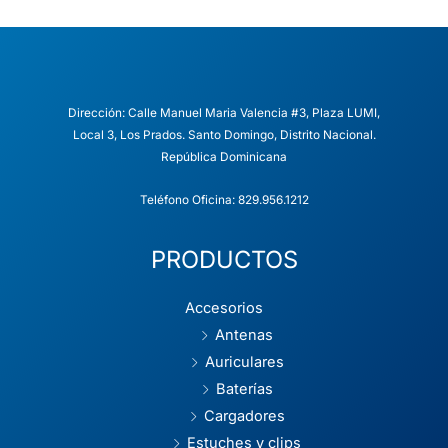
s
l
A
p
p
Dirección: Calle Manuel Maria Valencia #3, Plaza LUMI,
Local 3, Los Prados. Santo Domingo, Distrito Nacional.
República Dominicana
Teléfono Oficina: 829.956.1212
PRODUCTOS
Accesorios
Antenas
Auriculares
Baterías
Cargadores
Estuches y clips