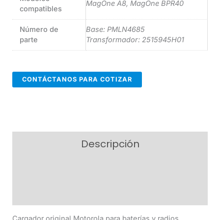
MagOne A8, MagOne BPR40
compatibles
Número de
Base: PMLN4685
parte
Transformador: 2515945H01
CONTÁCTANOS PARA COTIZAR
Descripción
Información adicional
Valoraciones (0)
Cargador original Motorola para baterías y radios